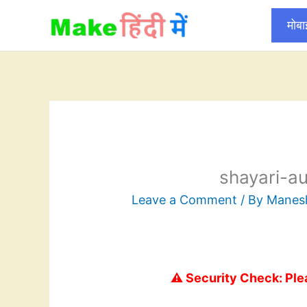
Skip
मोब
to
content
shayari-a
Leave a Comment
/ By
Mane
⚠️ Security Check: Ple