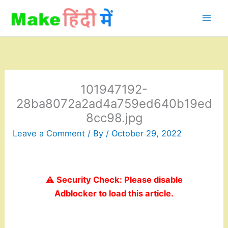
Skip
to
content
101947192-
28ba8072a2ad4a759ed640b19ed
8cc98.jpg
Leave a Comment
/ By
/
October 29, 2022
⚠️ Security Check: Please disable
Adblocker to load this article.