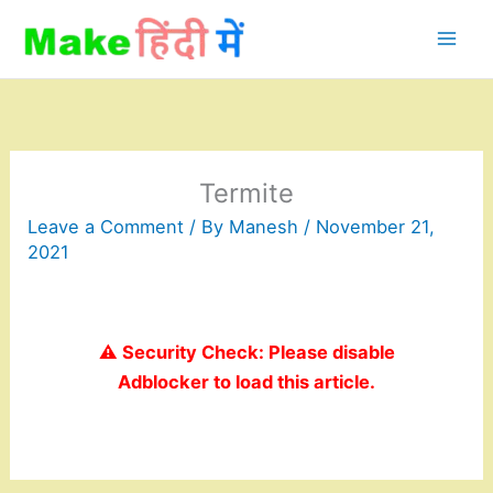
Skip
to
content
Termite
Leave a Comment
/ By
Manesh
/
November 21,
2021
⚠️ Security Check: Please disable
Adblocker to load this article.