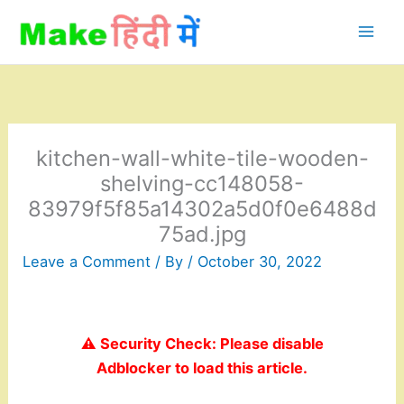
Skip
to
content
kitchen-wall-white-tile-wooden-
shelving-cc148058-
83979f5f85a14302a5d0f0e6488d
75ad.jpg
Leave a Comment
/ By
/
October 30, 2022
⚠️ Security Check: Please disable
Adblocker to load this article.