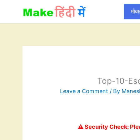
Skip
मोब
to
content
Top-10-Es
Leave a Comment
/ By
Mane
⚠️ Security Check: Ple