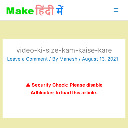
Skip
to
content
video-ki-size-kam-kaise-kare
Leave a Comment
/ By
Manesh
/
August 13, 2021
⚠️ Security Check: Please disable
Adblocker to load this article.