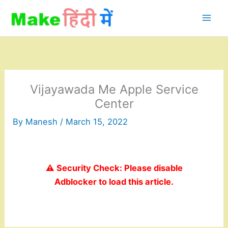
Skip
to
content
Vijayawada Me Apple Service
Center
By
Manesh
/
March 15, 2022
⚠️ Security Check: Please disable
Adblocker to load this article.