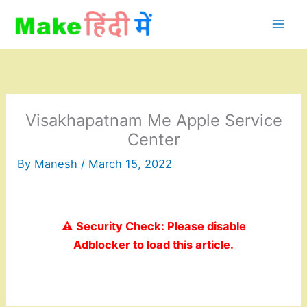
Skip
to
content
Visakhapatnam Me Apple Service
Center
By
Manesh
/
March 15, 2022
⚠️ Security Check: Please disable
Adblocker to load this article.