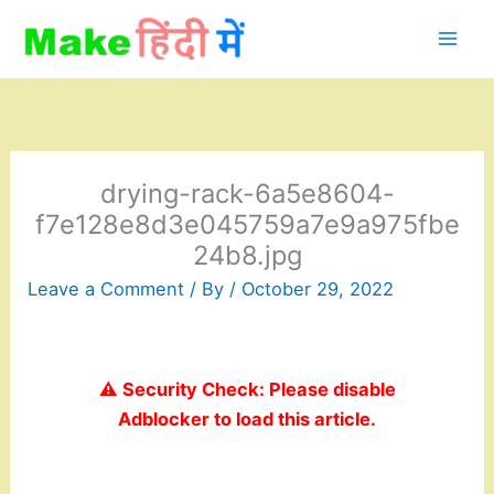
Skip
to
content
drying-rack-6a5e8604-
f7e128e8d3e045759a7e9a975fbe
24b8.jpg
Leave a Comment
/ By
/
October 29, 2022
⚠️ Security Check: Please disable
Adblocker to load this article.