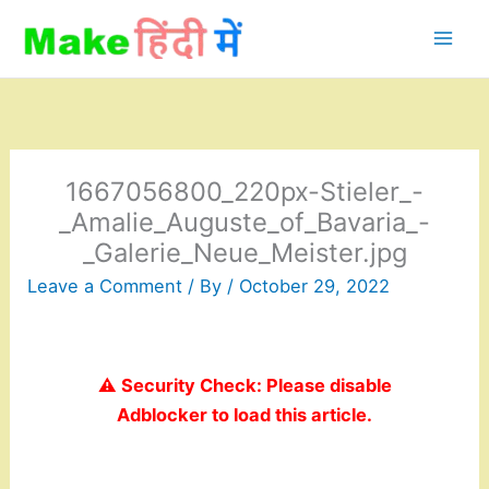
Skip
to
content
1667056800_220px-Stieler_-
_Amalie_Auguste_of_Bavaria_-
_Galerie_Neue_Meister.jpg
Leave a Comment
/ By
/
October 29, 2022
⚠️ Security Check: Please disable
Adblocker to load this article.