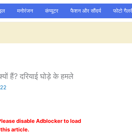
ाइल
मनोरंजन
कंप्यूटर
फैशन और सौंदर्य
फोटो गैलर
यों हैं? दरियाई घोड़े के हमले
022
Please disable Adblocker to load
this article.