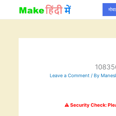
Skip
मोब
to
content
10835
Leave a Comment
/ By
Mane
⚠️ Security Check: Ple