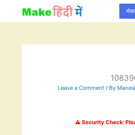
Skip
मोब
to
content
10839
Leave a Comment
/ By
Mane
⚠️ Security Check: Ple