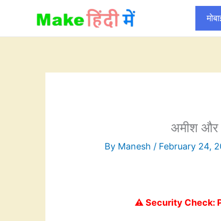
Skip
मोब
to
content
अमीश और म
By
Manesh
/
February 24, 
⚠️ Security Check: 