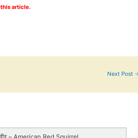
this article.
Next Post
स्वीर – American Red Squirrel