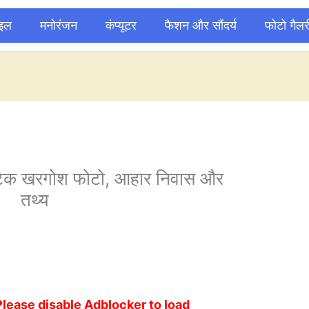
ाइल
मनोरंजन
कंप्यूटर
फैशन और सौंदर्य
फोटो गैलर
िक खरगोश फोटो, आहार निवास और
तथ्य
Please disable Adblocker to load