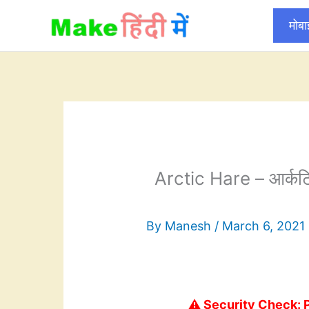
Skip
मोब
to
content
Arctic Hare – आर्कट
By
Manesh
/
March 6, 2021
⚠️ Security Check: 