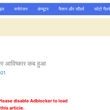
ाइल
मनोरंजन
कंप्यूटर
फैशन और सौंदर्य
फोटो गैलर
का आविष्कार कब हुआ
021
Please disable Adblocker to load
this article.