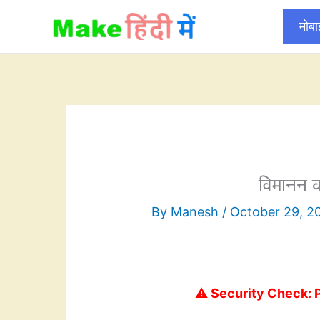
Skip
मोब
to
content
विमानन 
By
Manesh
/
October 29, 2
⚠️ Security Check: 