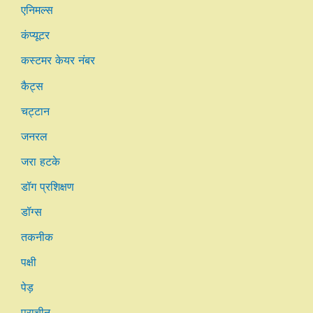
एनिमल्स
कंप्यूटर
कस्टमर केयर नंबर
कैट्स
चट्टान
जनरल
जरा हटके
डॉग प्रशिक्षण
डॉग्स
तकनीक
पक्षी
पेड़
प्राचीन