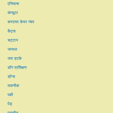
एनिमल्स
कंप्यूटर
कस्टमर केयर नंबर
कैट्स
चट्टान
जनरल
जरा हटके
डॉग प्रशिक्षण
डॉग्स
तकनीक
पक्षी
पेड़
प्राचीन