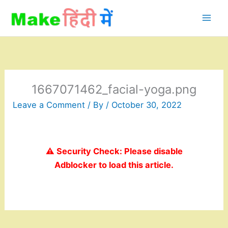
Skip
to
content
1667071462_facial-yoga.png
Leave a Comment
/ By
/
October 30, 2022
⚠️ Security Check: Please disable
Adblocker to load this article.