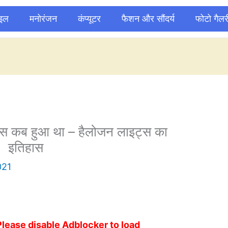
ाइल
मनोरंजन
कंप्यूटर
फैशन और सौंदर्य
फोटो गैलर
ास कब हुआ था – हैलोजन लाइट्स का
इतिहास
021
Please disable Adblocker to load