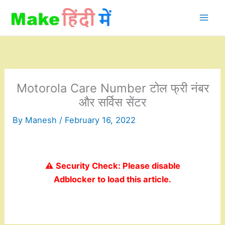
Skip
to
content
Motorola Care Number टोल फ्री नंबर
और सर्विस सेंटर
By
Manesh
/
February 16, 2022
⚠️ Security Check: Please disable
Adblocker to load this article.