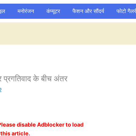
ाइल
मनोरंजन
कंप्यूटर
फैशन और सौंदर्य
फोटो गैलर
प्रगतिवाद के बीच अंतर
2
Please disable Adblocker to load
this article.