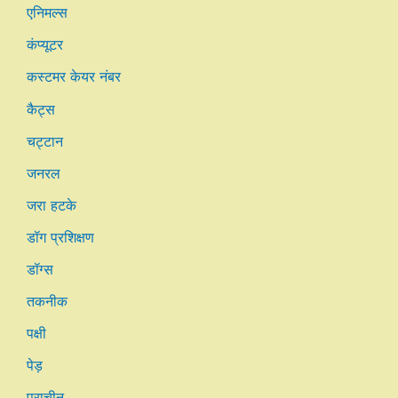
एनिमल्स
कंप्यूटर
कस्टमर केयर नंबर
कैट्स
चट्टान
जनरल
जरा हटके
डॉग प्रशिक्षण
डॉग्स
तकनीक
पक्षी
पेड़
प्राचीन