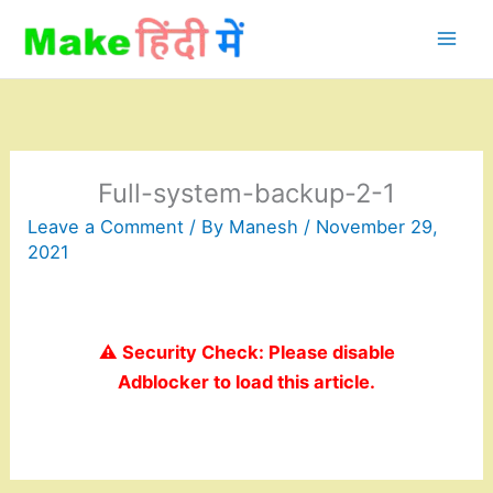
Skip
to
content
Full-system-backup-2-1
Leave a Comment
/ By
Manesh
/
November 29,
2021
⚠️ Security Check: Please disable
Adblocker to load this article.