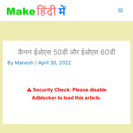
Skip
to
content
कैनन ईओएस 50डी और ईओएस 60डी
By
Manesh
/
April 30, 2022
⚠️ Security Check: Please disable
Adblocker to load this article.