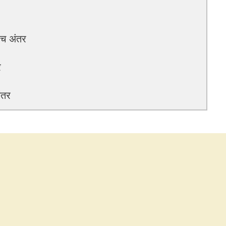
बीच अंतर
र
ंतर