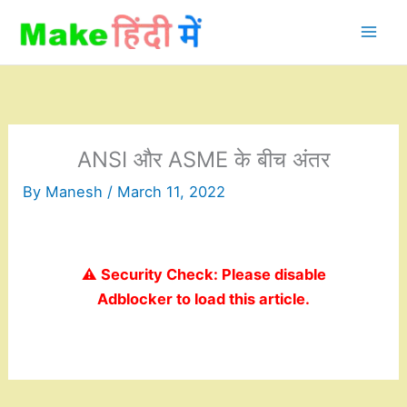
Skip
to
content
ANSI और ASME के बीच अंतर
By
Manesh
/
March 11, 2022
⚠️ Security Check: Please disable
Adblocker to load this article.