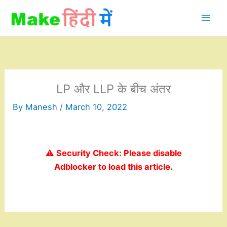
Skip
to
content
LP और LLP के बीच अंतर
By
Manesh
/
March 10, 2022
⚠️ Security Check: Please disable
Adblocker to load this article.